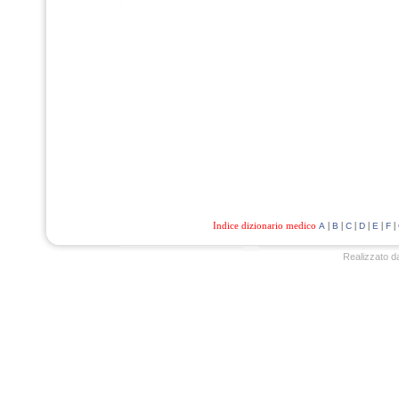
Indice dizionario medico
|
|
|
|
|
|
A
B
C
D
E
F
Realizzato d