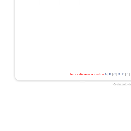
Indice dizionario medico
|
|
|
|
|
|
A
B
C
D
E
F
Realizzato d