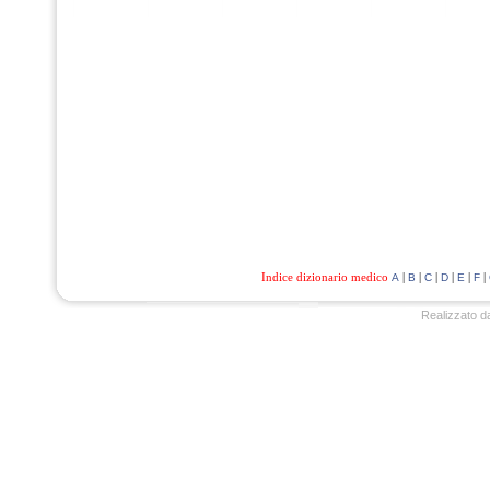
Indice dizionario medico
|
|
|
|
|
|
A
B
C
D
E
F
Realizzato d