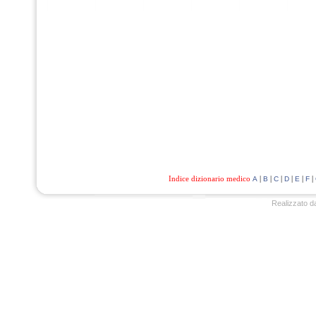
Indice dizionario medico
|
|
|
|
|
|
A
B
C
D
E
F
Realizzato d