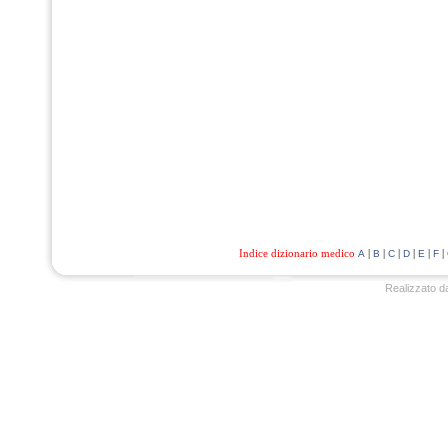
Indice dizionario medico
|
|
|
|
|
|
A
B
C
D
E
F
Realizzato d