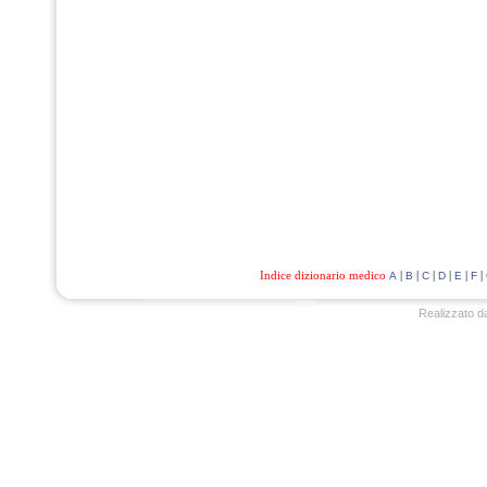
Indice dizionario medico
|
|
|
|
|
|
A
B
C
D
E
F
Realizzato d