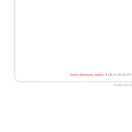
Indice dizionario medico
|
|
|
|
|
|
A
B
C
D
E
F
Realizzato d