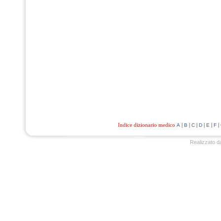
Indice dizionario medico
|
|
|
|
|
|
A
B
C
D
E
F
Realizzato d