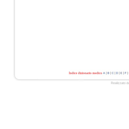
Indice dizionario medico
|
|
|
|
|
|
A
B
C
D
E
F
Realizzato d