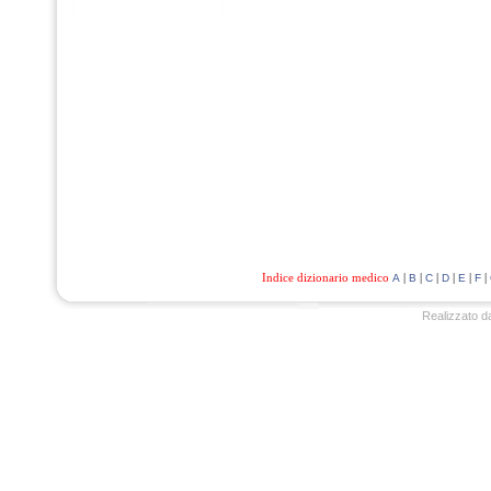
Indice dizionario medico
|
|
|
|
|
|
A
B
C
D
E
F
Realizzato d