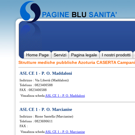
Home Page
Servizi
Pagina legale
I nostri prodotti
Strutture mediche pubbliche Azoturia CASERTA Campan
ASL CE 1 - P. O. Maddaloni
Indirizzo : Via Libertà (Maddaloni)
Telefono : 0823400588
FAX : 0823400588
Visualizza scheda
ASL CE 1 - P. O. Maddaloni
ASL CE 1 - P. O. Marcianise
Indirizzo : Rione Santella (Marcianise)
Telefono : 0823690611
FAX :
Visualizza scheda
ASL CE 1 - P. O. Marcianise