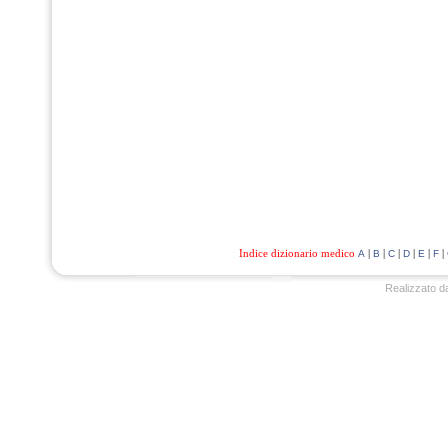
Indice dizionario medico
|
|
|
|
|
|
A
B
C
D
E
F
Realizzato d