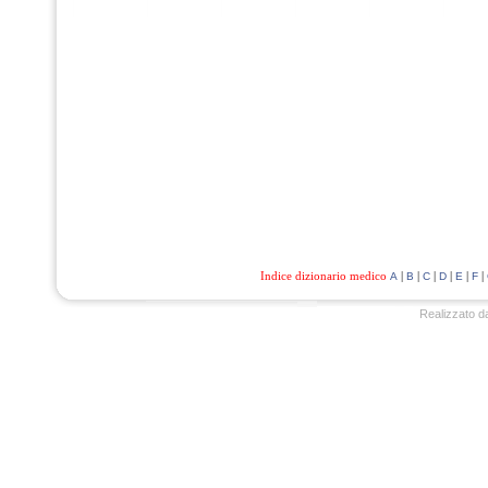
Indice dizionario medico
|
|
|
|
|
|
A
B
C
D
E
F
Realizzato d