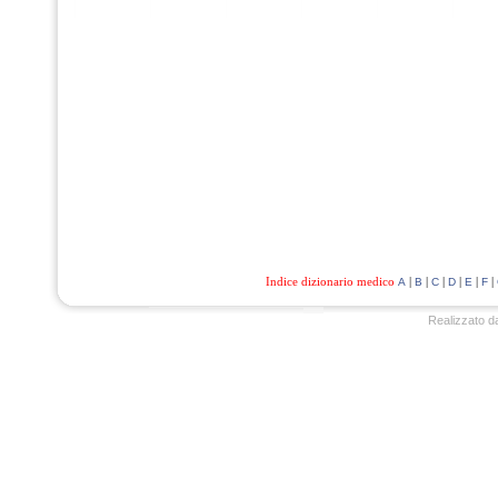
Indice dizionario medico
|
|
|
|
|
|
A
B
C
D
E
F
Realizzato d