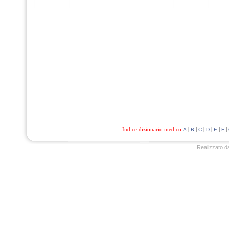
Indice dizionario medico
|
|
|
|
|
|
A
B
C
D
E
F
Realizzato d