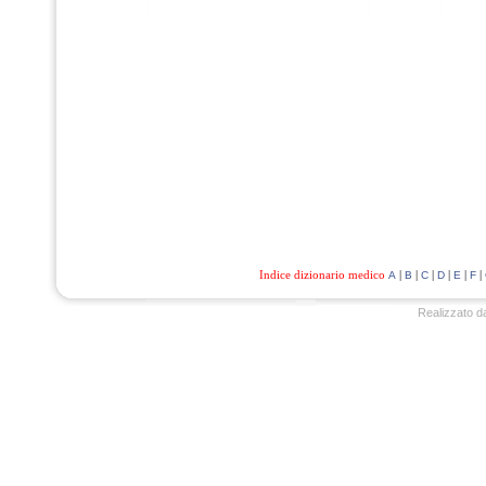
Indice dizionario medico
|
|
|
|
|
|
A
B
C
D
E
F
Realizzato d