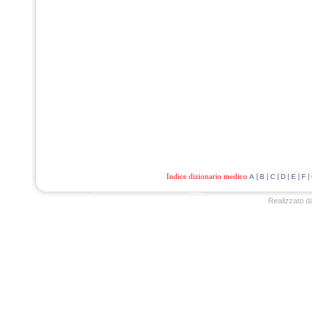
Indice dizionario medico
|
|
|
|
|
|
A
B
C
D
E
F
Realizzato d